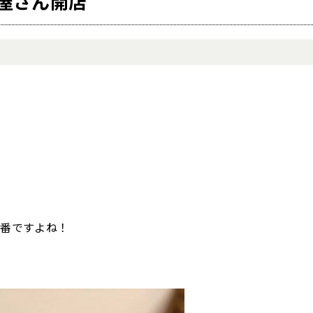
屋さん開店
。
一番ですよね！