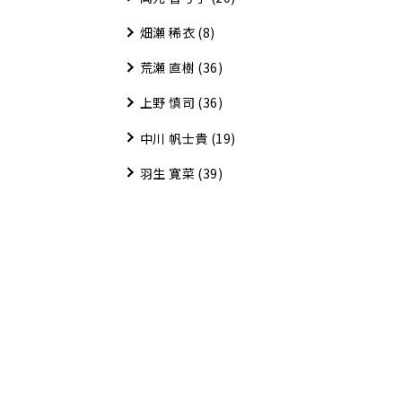
畑瀬 稀衣
(8)
荒瀬 直樹
(36)
上野 慎司
(36)
中川 帆士貴
(19)
羽生 寛菜
(39)