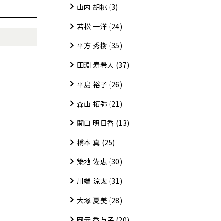
山内 胡桃
(3)
若松 一洋
(24)
平方 秀樹
(35)
田淵 寿希人
(37)
平島 裕子
(26)
森山 拓弥
(21)
関口 明日香
(13)
橋本 真
(25)
築地 佐恵
(30)
川端 涼太
(31)
大塚 夏美
(28)
岡元 香与子
(20)