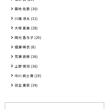
築地 佐恵
(30)
川端 涼太
(31)
大塚 夏美
(28)
岡元 香与子
(20)
畑瀬 稀衣
(8)
荒瀬 直樹
(36)
上野 慎司
(36)
中川 帆士貴
(19)
羽生 寛菜
(39)