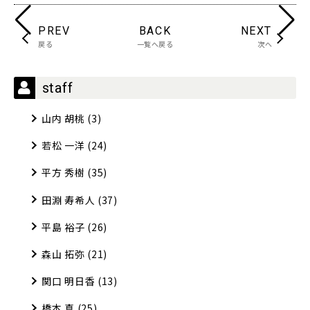
PREV
BACK
NEXT
戻る
一覧へ戻る
次へ
staff
山内 胡桃
(3)
若松 一洋
(24)
平方 秀樹
(35)
田淵 寿希人
(37)
平島 裕子
(26)
森山 拓弥
(21)
関口 明日香
(13)
橋本 真
(25)