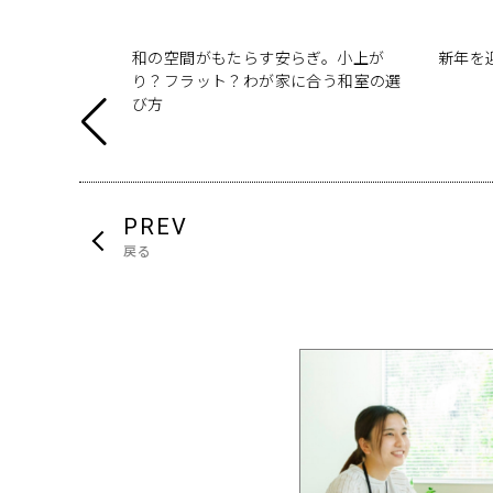
取る！吹き抜け
和の空間がもたらす安らぎ。小上が
新年を
た理由
り？フラット？わが家に合う和室の選
び方
PREV
戻る