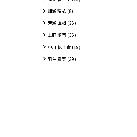
畑瀬 稀衣
(8)
荒瀬 直樹
(35)
上野 慎司
(36)
中川 帆士貴
(19)
羽生 寛菜
(39)