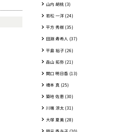
山内 胡桃
(3)
若松 一洋
(24)
平方 秀樹
(35)
田淵 寿希人
(37)
平島 裕子
(26)
森山 拓弥
(21)
関口 明日香
(13)
橋本 真
(25)
築地 佐恵
(30)
川端 涼太
(31)
大塚 夏美
(28)
岡元 香与子
(20)