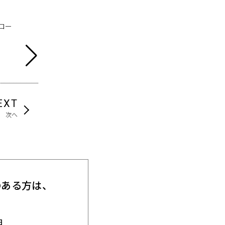
ロー
素敵な建物探訪
モフモフ体験
EXT
次へ
のある方は、
。
日