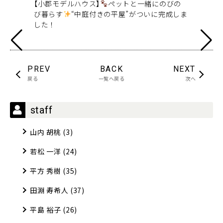
ント
【小郡モデルハウス】
ペットと一緒にのびの
【コ
び暮らす
“中庭付きの平屋”がついに完成しま
書
した！
PREV
BACK
NEXT
戻る
一覧へ戻る
次へ
staff
山内 胡桃
(3)
若松 一洋
(24)
平方 秀樹
(35)
田淵 寿希人
(37)
平島 裕子
(26)