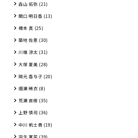
森山 拓弥
(21)
関口 明日香
(13)
橋本 真
(25)
築地 佐恵
(30)
川端 涼太
(31)
大塚 夏美
(28)
岡元 香与子
(20)
畑瀬 稀衣
(8)
荒瀬 直樹
(35)
上野 慎司
(36)
中川 帆士貴
(19)
羽生 寛菜
(39)