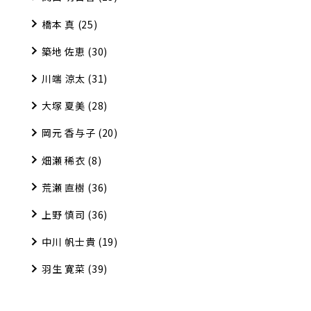
橋本 真
(25)
築地 佐恵
(30)
川端 涼太
(31)
大塚 夏美
(28)
岡元 香与子
(20)
畑瀬 稀衣
(8)
荒瀬 直樹
(36)
上野 慎司
(36)
中川 帆士貴
(19)
羽生 寛菜
(39)