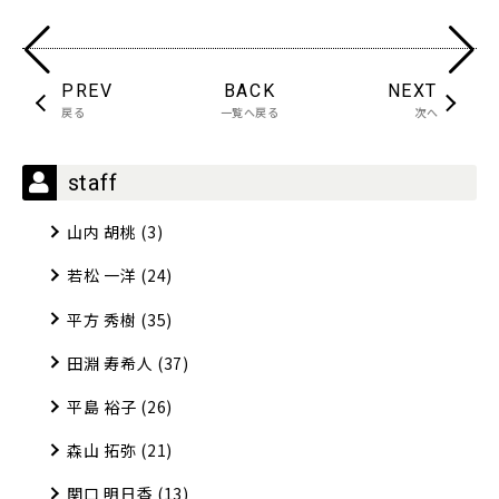
PREV
BACK
NEXT
戻る
一覧へ戻る
次へ
staff
山内 胡桃
(3)
若松 一洋
(24)
平方 秀樹
(35)
田淵 寿希人
(37)
平島 裕子
(26)
森山 拓弥
(21)
関口 明日香
(13)