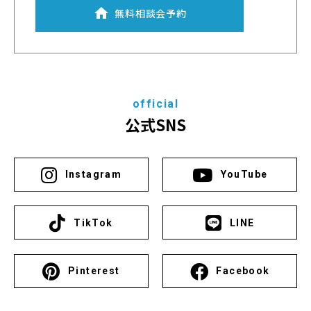
無料相談会予約
official
公式SNS
Instagram
YouTube
TikTok
LINE
Pinterest
Facebook