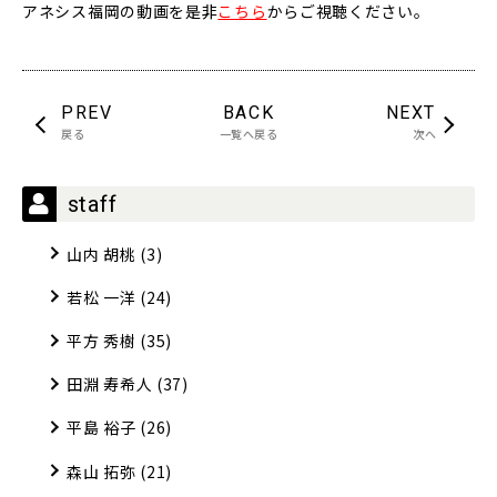
アネシス福岡の動画を是非
こちら
からご視聴ください。
PREV
BACK
NEXT
戻る
一覧へ戻る
次へ
staff
山内 胡桃
(3)
若松 一洋
(24)
平方 秀樹
(35)
田淵 寿希人
(37)
平島 裕子
(26)
森山 拓弥
(21)