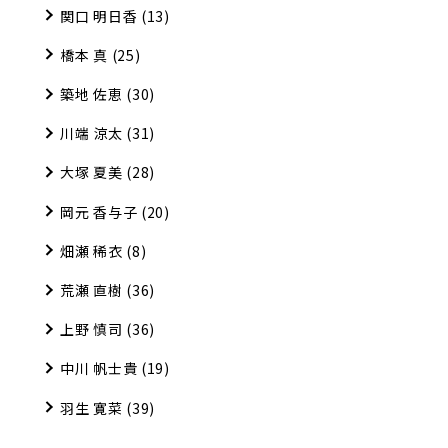
関口 明日香
(13)
橋本 真
(25)
築地 佐恵
(30)
川端 涼太
(31)
大塚 夏美
(28)
岡元 香与子
(20)
畑瀬 稀衣
(8)
荒瀬 直樹
(36)
上野 慎司
(36)
中川 帆士貴
(19)
羽生 寛菜
(39)