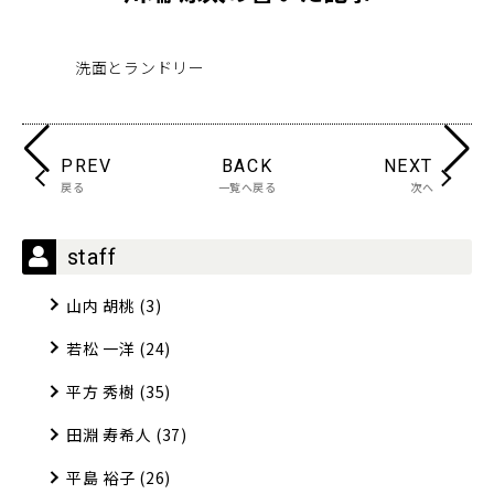
洗面とランドリー
吹
PREV
BACK
NEXT
戻る
一覧へ戻る
次へ
staff
山内 胡桃
(3)
若松 一洋
(24)
平方 秀樹
(35)
田淵 寿希人
(37)
平島 裕子
(26)