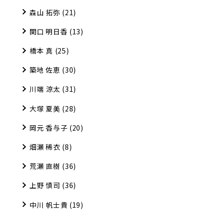
森山 拓弥
(21)
関口 明日香
(13)
橋本 真
(25)
築地 佐恵
(30)
川端 涼太
(31)
大塚 夏美
(28)
岡元 香与子
(20)
畑瀬 稀衣
(8)
荒瀬 直樹
(36)
上野 慎司
(36)
中川 帆士貴
(19)