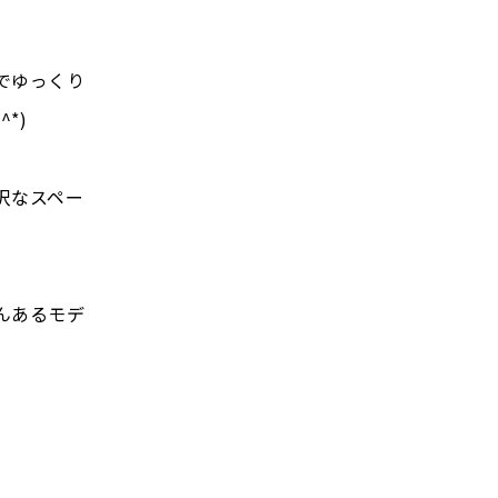
でゆっくり
*)
沢なスペー
んあるモデ