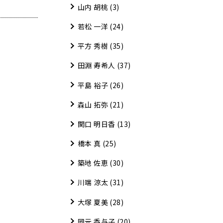
山内 胡桃
(3)
若松 一洋
(24)
平方 秀樹
(35)
田淵 寿希人
(37)
平島 裕子
(26)
森山 拓弥
(21)
関口 明日香
(13)
橋本 真
(25)
築地 佐恵
(30)
川端 涼太
(31)
大塚 夏美
(28)
岡元 香与子
(20)