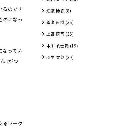
いるのです
畑瀬 稀衣
(8)
ものになっ
荒瀬 直樹
(36)
上野 慎司
(36)
中川 帆士貴
(19)
になってい
羽生 寛菜
(39)
ん」がつ
あるワーク