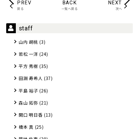
PREV
BACK
NEXT
戻る
一覧へ戻る
次へ
staff
山内 胡桃
(3)
若松 一洋
(24)
平方 秀樹
(35)
田淵 寿希人
(37)
平島 裕子
(26)
森山 拓弥
(21)
関口 明日香
(13)
橋本 真
(25)