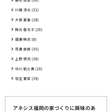
築地 佐恵
(30)
川端 涼太
(31)
大塚 夏美
(28)
岡元 香与子
(20)
畑瀬 稀衣
(8)
荒瀬 直樹
(35)
上野 慎司
(36)
中川 帆士貴
(19)
羽生 寛菜
(39)
アネシス福岡の家づくりに興味のあ