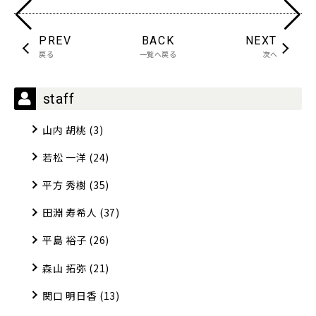
PREV
BACK
NEXT
戻る
一覧へ戻る
次へ
staff
山内 胡桃
(3)
若松 一洋
(24)
平方 秀樹
(35)
田淵 寿希人
(37)
平島 裕子
(26)
森山 拓弥
(21)
関口 明日香
(13)