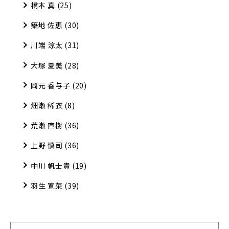
橋本 真
(25)
築地 佐恵
(30)
川端 涼太
(31)
大塚 夏美
(28)
岡元 香与子
(20)
畑瀬 稀衣
(8)
荒瀬 直樹
(36)
上野 慎司
(36)
中川 帆士貴
(19)
羽生 寛菜
(39)