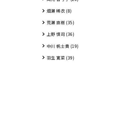
畑瀬 稀衣
(8)
荒瀬 直樹
(35)
上野 慎司
(36)
中川 帆士貴
(19)
羽生 寛菜
(39)