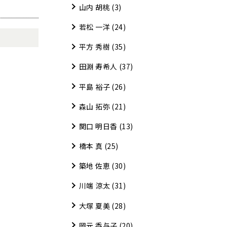
山内 胡桃
(3)
若松 一洋
(24)
平方 秀樹
(35)
田淵 寿希人
(37)
平島 裕子
(26)
森山 拓弥
(21)
関口 明日香
(13)
橋本 真
(25)
築地 佐恵
(30)
川端 涼太
(31)
大塚 夏美
(28)
岡元 香与子
(20)