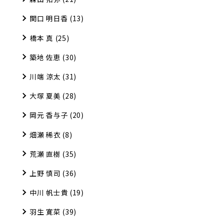
関口 明日香
(13)
橋本 真
(25)
築地 佐恵
(30)
川端 涼太
(31)
大塚 夏美
(28)
岡元 香与子
(20)
畑瀬 稀衣
(8)
荒瀬 直樹
(35)
上野 慎司
(36)
中川 帆士貴
(19)
羽生 寛菜
(39)