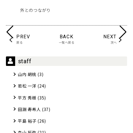
外とのつながり
ひ
PREV
BACK
NEXT
戻る
一覧へ戻る
次へ
staff
山内 胡桃
(3)
若松 一洋
(24)
平方 秀樹
(35)
田淵 寿希人
(37)
平島 裕子
(26)
森山 拓弥
(21)