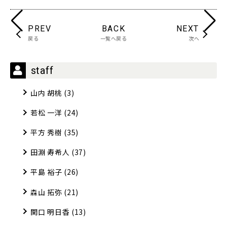
PREV
BACK
NEXT
戻る
一覧へ戻る
次へ
staff
山内 胡桃
(3)
若松 一洋
(24)
平方 秀樹
(35)
田淵 寿希人
(37)
平島 裕子
(26)
森山 拓弥
(21)
関口 明日香
(13)