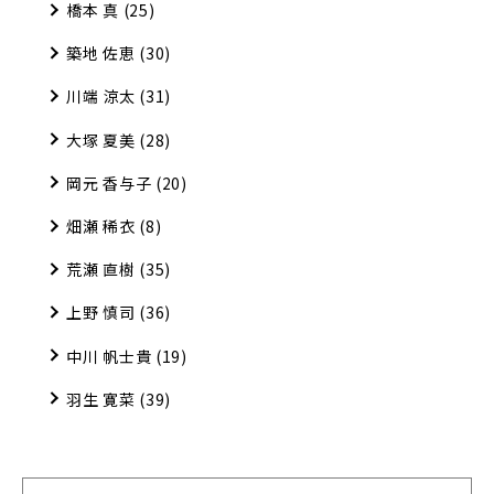
橋本 真
(25)
築地 佐恵
(30)
川端 涼太
(31)
大塚 夏美
(28)
岡元 香与子
(20)
畑瀬 稀衣
(8)
荒瀬 直樹
(35)
上野 慎司
(36)
中川 帆士貴
(19)
羽生 寛菜
(39)