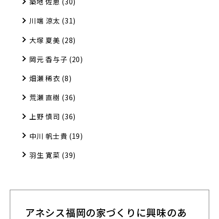
築地 佐恵
(30)
川端 涼太
(31)
大塚 夏美
(28)
岡元 香与子
(20)
畑瀬 稀衣
(8)
荒瀬 直樹
(36)
上野 慎司
(36)
中川 帆士貴
(19)
羽生 寛菜
(39)
アネシス福岡の家づくりに興味のあ