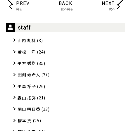
PREV
BACK
NEXT
戻る
一覧へ戻る
次へ
staff
山内 胡桃
(3)
若松 一洋
(24)
平方 秀樹
(35)
田淵 寿希人
(37)
平島 裕子
(26)
森山 拓弥
(21)
関口 明日香
(13)
橋本 真
(25)