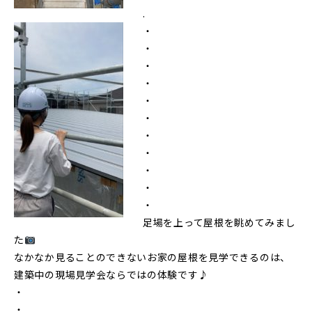
.
・
・
・
・
・
・
・
・
・
・
・
足場を上って屋根を眺めてみまし
た
なかなか見ることのできないお家の屋根を見学できるのは、
建築中の現場見学会ならではの体験です♪
・
・