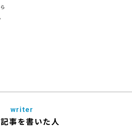
がら
。
writer
の記事を書いた人