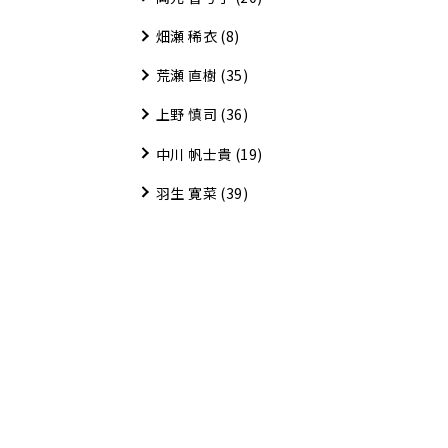
畑瀬 稀衣
(8)
荒瀬 直樹
(35)
上野 慎司
(36)
中川 帆士貴
(19)
羽生 寛菜
(39)