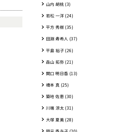
山内 胡桃
(3)
若松 一洋
(24)
平方 秀樹
(35)
田淵 寿希人
(37)
平島 裕子
(26)
森山 拓弥
(21)
関口 明日香
(13)
橋本 真
(25)
築地 佐恵
(30)
川端 涼太
(31)
大塚 夏美
(28)
岡元 香与子
(20)