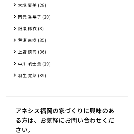
大塚 夏美
(28)
岡元 香与子
(20)
畑瀬 稀衣
(8)
荒瀬 直樹
(35)
上野 慎司
(36)
中川 帆士貴
(19)
羽生 寛菜
(39)
アネシス福岡の家づくりに興味のあ
る方は、
お気軽にお問い合わせくだ
さい。