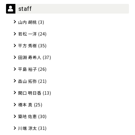
staff
山内 胡桃
(3)
若松 一洋
(24)
平方 秀樹
(35)
田淵 寿希人
(37)
平島 裕子
(26)
森山 拓弥
(21)
関口 明日香
(13)
橋本 真
(25)
築地 佐恵
(30)
川端 涼太
(31)