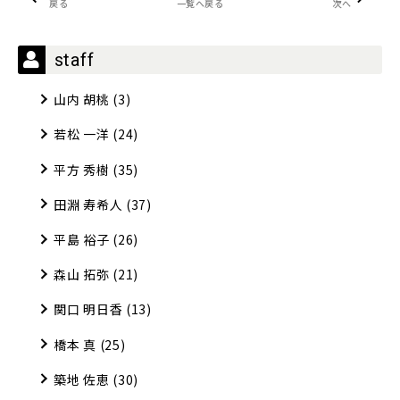
戻る
一覧へ戻る
次へ
staff
山内 胡桃
(3)
若松 一洋
(24)
平方 秀樹
(35)
田淵 寿希人
(37)
平島 裕子
(26)
森山 拓弥
(21)
関口 明日香
(13)
橋本 真
(25)
築地 佐恵
(30)