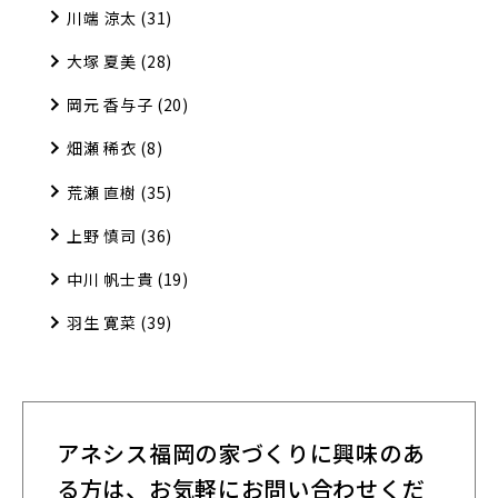
川端 涼太
(31)
大塚 夏美
(28)
岡元 香与子
(20)
畑瀬 稀衣
(8)
荒瀬 直樹
(35)
上野 慎司
(36)
中川 帆士貴
(19)
羽生 寛菜
(39)
アネシス福岡の家づくりに興味のあ
る方は、
お気軽にお問い合わせくだ